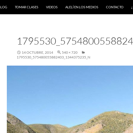
BLOG
TOMAR CLASES
VIDEOS
ALELÍ EN LOS MEDIOS
CONTACTO
¿
1795530_5754800558824
14 OCTUBRE, 2014
540 × 720
1795530_575480055882403_1344375235_N