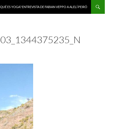
 QUÉ ES YOGA? ENTREVISTA DE FABIAN VEPPO A ALELÍ PEIRÓ
03_1344375235_N