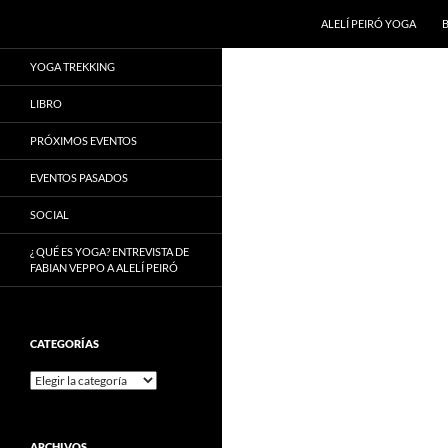
Buscar
ALELÍ PEIRÓ YOGA
Saltar
YOGA TREKKING
al
contenido
LIBRO
PRÓXIMOS EVENTOS
EVENTOS PASADOS
SOCIAL
¿ QUÉ ES YOGA? ENTREVISTA DE
FABIAN VEPPO A ALELÍ PEIRÓ
CATEGORÍAS
Categorías
ARCHIVOS