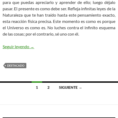
para que puedas apreciarlo y aprender de ello; luego déjalo
pasar. El presente es como debe ser. Refleja infinitas leyes de la
Naturaleza que te han traído hasta este pensamiento exacto,
esta reacción física precisa. Este momento es como es porque
el Universo es como es. No luches contra el infinito esquema
de las cosas; por el contrario, sé uno con él.
Yoga en las Sierras Grandes de Córdoba
Seguir leyendo
→
DESTACADO
Ir
1
2
SIGUIENTE →
a
las
entradas