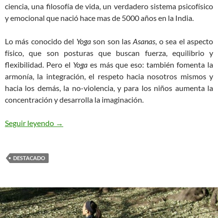
ciencia,
una filosofía de vida, un verdadero sistema psicofísico
y emocional
que nació hace mas de 5000 años en la India.
Lo más conocido del
Yoga
son son las
Asanas
, o sea el aspecto
físico, que son posturas que buscan fuerza, equilibrio y
flexibilidad. Pero el
Yoga
es más que eso: también fomenta la
armonía, la integración, el respeto hacia nosotros mismos y
hacia los demás, la no-violencia, y para los niños aumenta la
concentración y desarrolla la imaginación.
Reportaje a la Profesora Peiró en Canal 8 de Có
Seguir leyendo
→
DESTACADO