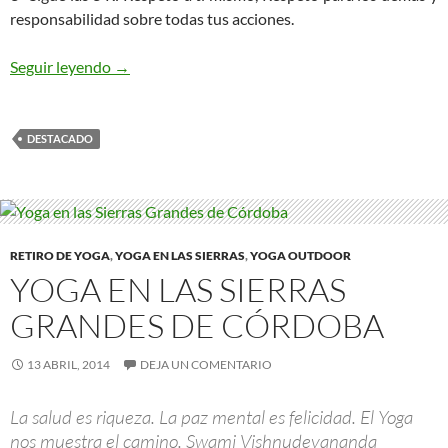
responsabilidad sobre todas tus acciones.
Sesión de Yoga en la Ciudad
Seguir leyendo
→
DESTACADO
RETIRO DE YOGA
,
YOGA EN LAS SIERRAS
,
YOGA OUTDOOR
YOGA EN LAS SIERRAS
GRANDES DE CÓRDOBA
13 ABRIL, 2014
DEJA UN COMENTARIO
La salud es riqueza. La paz mental es felicidad. El Yoga
nos muestra el camino. Swami Vishnudevananda