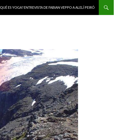
 QUÉ ES YOGA? ENTREVISTA DE FABIAN VEPPO A ALELÍ PEIRÓ