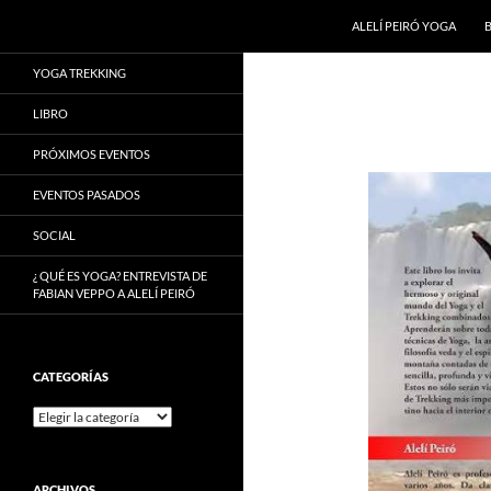
Buscar
ALELÍ PEIRÓ YOGA
Saltar
YOGA TREKKING
al
contenido
LIBRO
PRÓXIMOS EVENTOS
EVENTOS PASADOS
SOCIAL
¿ QUÉ ES YOGA? ENTREVISTA DE
FABIAN VEPPO A ALELÍ PEIRÓ
CATEGORÍAS
Categorías
ARCHIVOS