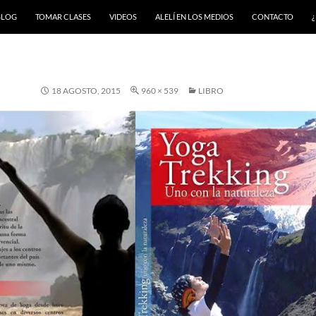
BLOG
TOMAR CLASES
VIDEOS
ALELÍ EN LOS MEDIOS
CONTACTO
¿
18 AGOSTO, 2015
960 × 539
LIBRO