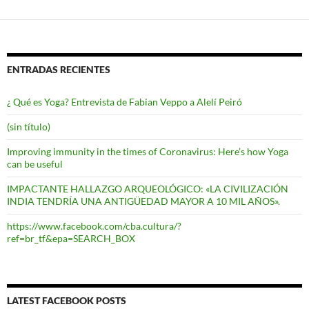
las
entradas
ENTRADAS RECIENTES
¿ Qué es Yoga? Entrevista de Fabian Veppo a Alelí Peiró
(sin título)
Improving immunity in the times of Coronavirus: Here’s how Yoga
can be useful
IMPACTANTE HALLAZGO ARQUEOLÓGICO: «LA CIVILIZACIÓN
INDIA TENDRÍA UNA ANTIGÜEDAD MAYOR A 10 MIL AÑOS».
https://www.facebook.com/cba.cultura/?
ref=br_tf&epa=SEARCH_BOX
LATEST FACEBOOK POSTS