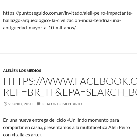
https://puntoseguido.com.ar/invitado/aleli-peiro-impactante-
hallazgo-arqueologico-la-civilizacion-india-tendria-una-
antiguedad-mayor-a-10-mil-anos/
ALELÍ EN LOS MEDIOS
HTTPS://WWW.FACEBOOK.C
REF=BR_TF&EPA=SEARCH_B
9 JUNIO, 2020
DEJA UN COMENTARIO
En una nueva entrega del ciclo «Un lindo momento para
compartir en casa», presentamos a la multifacética Alelí Peiró
con «Italia es arte».