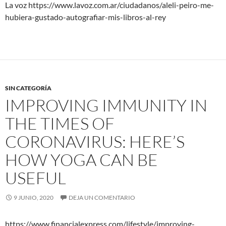
La voz https://www.lavoz.com.ar/ciudadanos/aleli-peiro-me-
hubiera-gustado-autografiar-mis-libros-al-rey
SIN CATEGORÍA
IMPROVING IMMUNITY IN
THE TIMES OF
CORONAVIRUS: HERE’S
HOW YOGA CAN BE
USEFUL
9 JUNIO, 2020
DEJA UN COMENTARIO
https://www.financialexpress.com/lifestyle/improving-