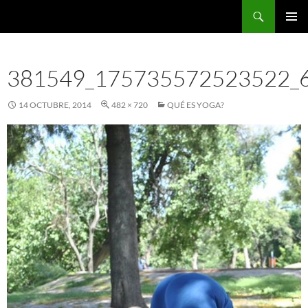
Saltar
Buscar
al
MENÚ
contenido
PRINCI
381549_175735572523522_
14 OCTUBRE, 2014
482 × 720
QUÉ ES YOGA?